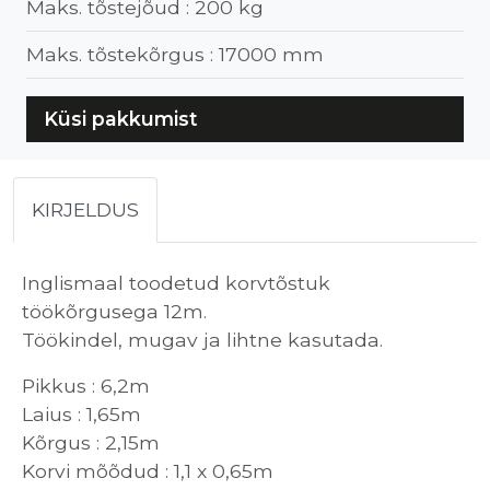
Maks. tõstejõud :
200 kg
Maks. tõstekõrgus :
17000 mm
Küsi pakkumist
KIRJELDUS
Inglismaal toodetud korvtõstuk
töökõrgusega 12m.
Töökindel, mugav ja lihtne kasutada.
Pikkus : 6,2m
Laius : 1,65m
Kõrgus : 2,15m
Korvi mõõdud : 1,1 x 0,65m