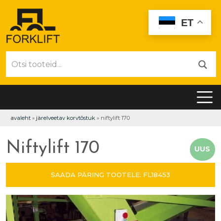
ET
avaleht
»
järelveetav korvtõstuk
»
niftylift 170
Niftylift 170
UUS
SAADA PÄRING TOOTELE: FL18453