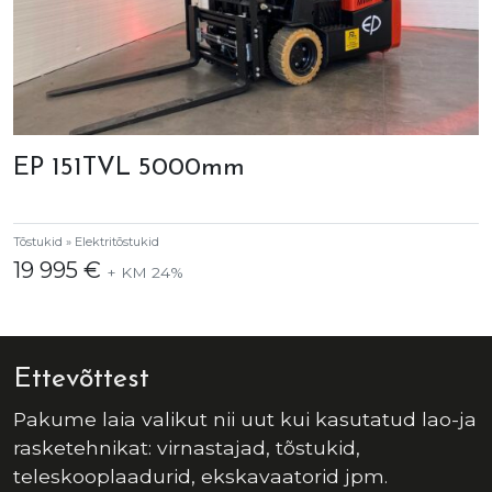
EP 151TVL 5000mm
Tõstukid » Elektritõstukid
19 995 €
+ KM 24%
Ettevõttest
Pakume laia valikut nii uut kui kasutatud lao-ja
rasketehnikat: virnastajad, tõstukid,
teleskooplaadurid, ekskavaatorid jpm.