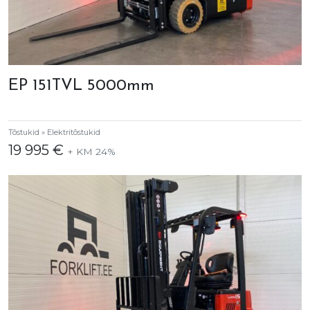
EP 151TVL 5000mm
Tõstukid » Elektritõstukid
19 995 €
+ KM 24%