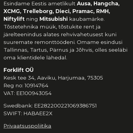
Esindame Eestis ametlikult
Ausa, Hangcha,
XCMG, Trelleborg, Dieci, Pramac, RMH,
Niftylift
ning
Mitsubishi
kaubamärke.
Tõstetehnika müük, tõstukite rent ja
järelteenindus alates rehvivahetusest kuni
suuremate remonttöödeni. Omame esindusi
Tallinnas, Tartus, Pärnus ja Jõhvis, olles seeläbi
oma klientidele lähedal.
Forklift OÜ
Kesk tee 34, Aaviku, Harjumaa, 75305
Reg no: 10914764
VAT: EE100943054
Swedbank: EE282200221069386751
SWIFT: HABAEE2X
Privaatsuspoliitika