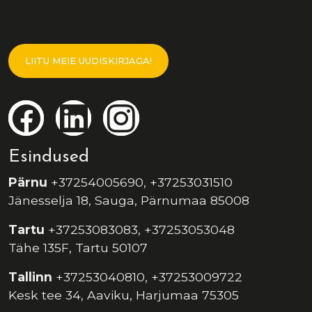
LIITU MEIE UUDISKIRJAGA!
Esindused
Pärnu
+37254005690, +37253031510
Jänesselja 18, Sauga, Pärnumaa 85008
Tartu
+37253083083, +37253053048
Tähe 135F, Tartu 50107
Tallinn
+37253040810, +37253009722
Kesk tee 34, Aaviku, Harjumaa 75305