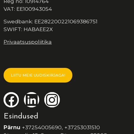
Reg no: 10914764
VAT: EE100943054
Swedbank: EE282200221069386751
SWIFT: HABAEE2X
Privaatsuspoliitika
LIITU MEIE UUDISKIRJAGA!
Esindused
Pärnu
+37254005690, +37253031510