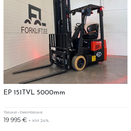
EP 151TVL 5000mm
Tõstukid » Elektritõstukid
19 995 €
+ KM 24%