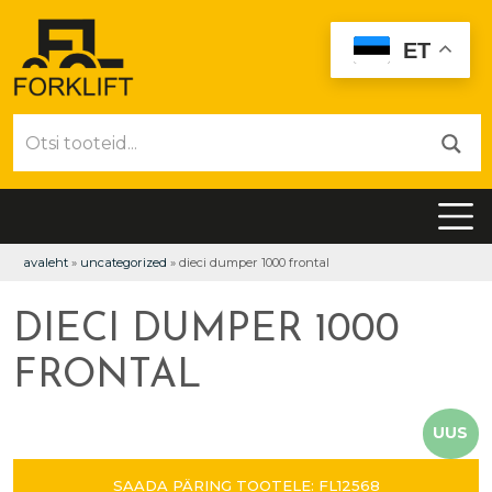
ET
avaleht
»
uncategorized
»
dieci dumper 1000 frontal
DIECI DUMPER 1000
FRONTAL
UUS
SAADA PÄRING TOOTELE: FL12568