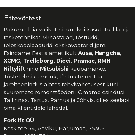
Ettevõttest
Pakume laia valikut nii uut kui kasutatud lao-ja
rasketehnikat: virnastajad, tõstukid,
teleskooplaadurid, ekskavaatorid jpm.
Esindame Eestis ametlikult
Ausa, Hangcha,
XCMG, Trelleborg, Dieci, Pramac, RMH,
Niftylift
ning
Mitsubishi
kaubamärke.
Tõstetehnika müük, tõstukite rent ja
järelteenindus alates rehvivahetusest kuni
suuremate remonttöödeni. Omame esindusi
Tallinnas, Tartus, Pärnus ja Jõhvis, olles seeläbi
oma klientidele lähedal.
Forklift OÜ
Kesk tee 34, Aaviku, Harjumaa, 75305