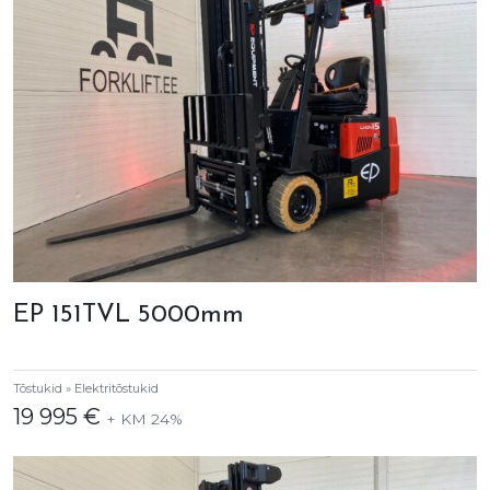
EP 151TVL 5000mm
Tõstukid » Elektritõstukid
19 995 €
+ KM 24%