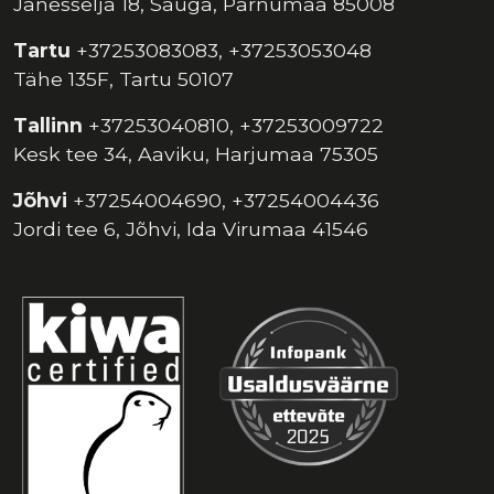
Jänesselja 18, Sauga, Pärnumaa 85008
Tartu
+37253083083, +37253053048
Tähe 135F, Tartu 50107
Tallinn
+37253040810, +37253009722
Kesk tee 34, Aaviku, Harjumaa 75305
Jõhvi
+37254004690, +37254004436
Jordi tee 6, Jõhvi, Ida Virumaa 41546