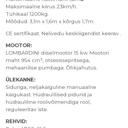
Maksimaalne kiirus 23km/h.
Tühikaal 1200kg.
Mõõdud: 3,1m x 1,6m x kõrgus 1,7m.
CE sertifikaat. Nelivedu keskliigendist keerav .
MOOTOR:
LOMBARDINI diiselmootor 15 kw. Mootori
maht 954 cm³, otsesissepritsega,
mehaanilise pumbaga. Õhkjahutus.
ÜLEKANNE:
Siduriga, neljakäiguline manuaalne
käigukast. Hüdraulilised pidurid ja
hüdrauliline roolivõimendiga rool,
reguleeritav iste.
REHVID: