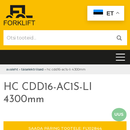
ET
avaleht
»
täiselektrilised
»
hc cdd16-ac1s-li 4300mm
HC CDD16-AC1S-LI
4300mm
UUS
SAADA PÄRING TOOTELE: FL102844