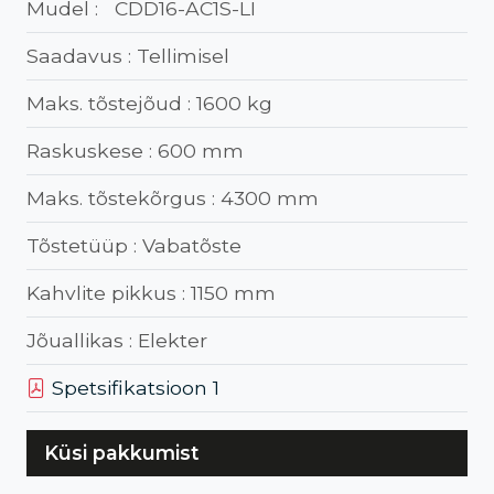
Mudel :
CDD16-AC1S-LI
Saadavus :
Tellimisel
Maks. tõstejõud :
1600 kg
Raskuskese :
600 mm
Maks. tõstekõrgus :
4300 mm
Tõstetüüp :
Vabatõste
Kahvlite pikkus :
1150 mm
Jõuallikas :
Elekter
Spetsifikatsioon 1
Küsi pakkumist