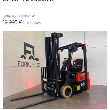
Tõstukid » Elektritõstukid
19 995 €
+ KM 24%