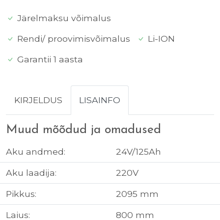
Järelmaksu võimalus
Rendi/ proovimisvõimalus
Li-ION
Garantii 1 aasta
KIRJELDUS
LISAINFO
Muud mõõdud ja omadused
Aku andmed:
24V/125Ah
Aku laadija:
220V
Pikkus:
2095 mm
Laius:
800 mm