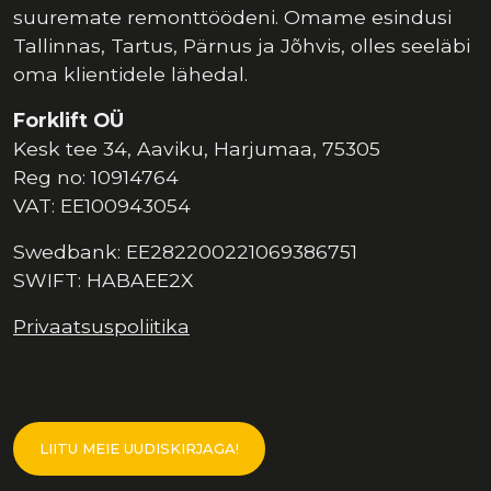
suuremate remonttöödeni. Omame esindusi
Tallinnas, Tartus, Pärnus ja Jõhvis, olles seeläbi
oma klientidele lähedal.
Forklift OÜ
Kesk tee 34, Aaviku, Harjumaa, 75305
Reg no: 10914764
VAT: EE100943054
Swedbank: EE282200221069386751
SWIFT: HABAEE2X
Privaatsuspoliitika
LIITU MEIE UUDISKIRJAGA!