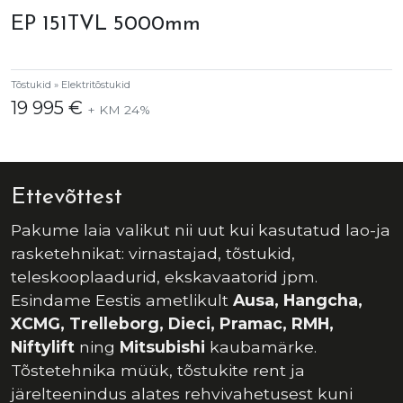
EP 151TVL 5000mm
Tõstukid » Elektritõstukid
19 995 €
+ KM 24%
Ettevõttest
Pakume laia valikut nii uut kui kasutatud lao-ja
rasketehnikat: virnastajad, tõstukid,
teleskooplaadurid, ekskavaatorid jpm.
Esindame Eestis ametlikult
Ausa, Hangcha,
XCMG, Trelleborg, Dieci, Pramac, RMH,
Niftylift
ning
Mitsubishi
kaubamärke.
Tõstetehnika müük, tõstukite rent ja
järelteenindus alates rehvivahetusest kuni