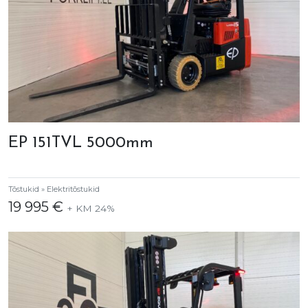
EP 151TVL 5000mm
Tõstukid » Elektritõstukid
19 995 €
+ KM 24%