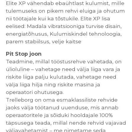
Elite XP vähendab ebaühtlast kulumist, mille
tulemuseks on pikem rehvi eluiga ja ohutum
nii töötajale kui ka tõstukile. Elite XP lisa
eelised: Madala vibratsiooniga turvise disain,
energiatõhusus, Kulumiskindel tehnoloogia,
parem stabiilsus, velje kaitse
Pit Stop joon
Teadmine, millal tööstusrehve vahetada, on
ülioluline – vahetage need välja liiga vara ja
riskite liiga palju kulutada, vahetage need
välja liiga hilja ning riskite masina ja
operaatori ohutusega.
Trelleborg on oma esmaklassiliste rehvide
jaoks välja töötanud uuenduse, mis annab
operaatoritele ja sõiduki hooldajale 100%
täpsusega teada, millal nende rehvid vajavad
väljavahetamist – me nimetame seda