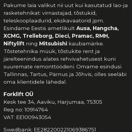
Pakume laia valikut nii uut kui kasutatud lao-ja
rasketehnikat: virnastajad, tõstukid,
teleskooplaadurid, ekskavaatorid jpm.
Esindame Eestis ametlikult
Ausa, Hangcha,
XCMG, Trelleborg, Dieci, Pramac, RMH,
Niftylift
ning
Mitsubishi
kaubamärke.
Tõstetehnika müük, tõstukite rent ja
järelteenindus alates rehvivahetusest kuni
suuremate remonttöödeni. Omame esindusi
Tallinnas, Tartus, Pärnus ja Jõhvis, olles seeläbi
oma klientidele lähedal.
Forklift OÜ
Kesk tee 34, Aaviku, Harjumaa, 75305
Reg no: 10914764
VAT: EE100943054
Swedbank: EE282200221069386751