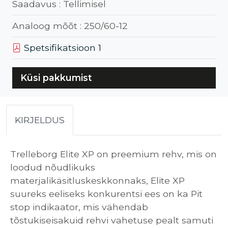
Saadavus :
Tellimisel
Analoog mõõt :
250/60-12
Spetsifikatsioon 1
Küsi pakkumist
KIRJELDUS
Trelleborg Elite XP on preemium rehv, mis on
loodud nõudlikuks
materjalikäsitluskeskkonnaks, Elite XP
suureks eeliseks konkurentsi ees on ka Pit
stop indikaator, mis vähendab
tõstukiseisakuid rehvi vahetuse pealt samuti