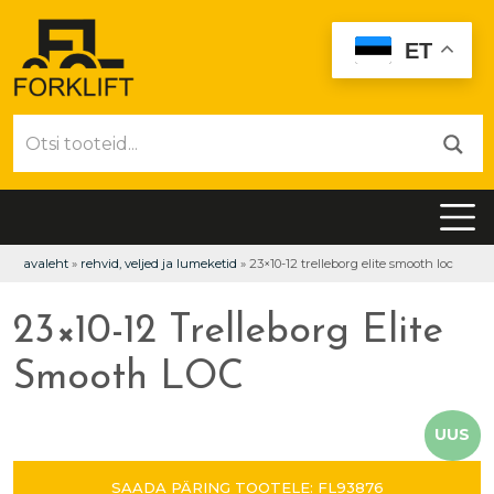
ET
avaleht
»
rehvid, veljed ja lumeketid
»
23×10-12 trelleborg elite smooth loc
23×10-12 Trelleborg Elite
Smooth LOC
UUS
SAADA PÄRING TOOTELE: FL93876