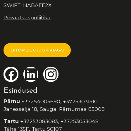
SWIFT: HABAEE2X
Privaatsuspoliitika
LIITU MEIE UUDISKIRJAGA!
Esindused
Pärnu
+37254005690, +37253031510
Jänesselja 18, Sauga, Pärnumaa 85008
Tartu
+37253083083, +37253053048
Tähe 135F, Tartu 50107