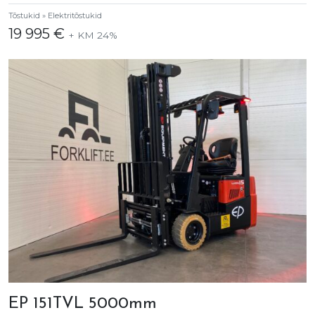
Tõstukid » Elektritõstukid
19 995 €
+ KM 24%
EP 151TVL 5000mm