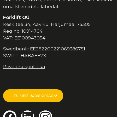
oma klientidele lähedal.
Forklift OÜ
Kesk tee 34, Aaviku, Harjumaa, 75305
Reg no: 10914764
VAT: EE100943054
Swedbank: EE282200221069386751
SWIFT: HABAEE2X
Privaatsuspoliitika
LIITU MEIE UUDISKIRJAGA!