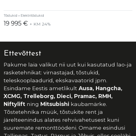
Tõstukid » Elektritõstukid
19 995 €
+ KM 24%
Ettevõttest
Pakume laia valikut nii uut kui kasutatud lao-ja
rasketehnikat: virnastajad, tõstukid,
teleskooplaadurid, ekskavaatorid jpm.
Esindame Eestis ametlikult
Ausa, Hangcha,
XCMG, Trelleborg, Dieci, Pramac, RMH,
Niftylift
ning
Mitsubishi
kaubamärke.
Tõstetehnika müük, tõstukite rent ja
järelteenindus alates rehvivahetusest kuni
suuremate remonttöödeni. Omame esindusi
Tallinnas, Tartus, Pärnus ja Jõhvis, olles seeläbi