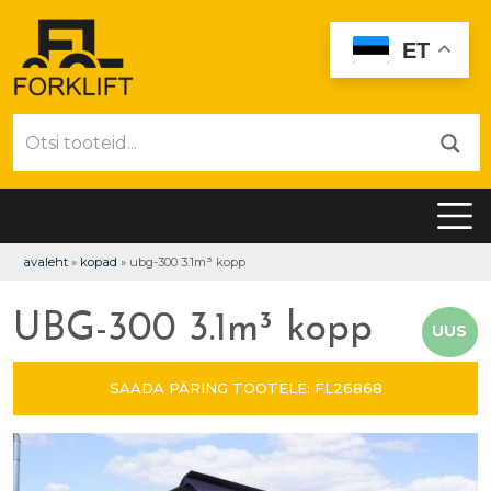
ET
avaleht
»
kopad
»
ubg-300 3.1m³ kopp
UBG-300 3.1m³ kopp
UUS
SAADA PÄRING TOOTELE: FL26868