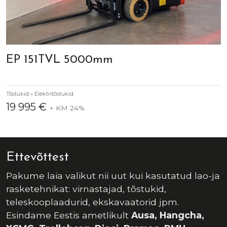
EP 151TVL 5000mm
Tõstukid » Elektritõstukid
19 995 €
+ KM 24%
Ettevõttest
Pakume laia valikut nii uut kui kasutatud lao-ja
rasketehnikat: virnastajad, tõstukid,
teleskooplaadurid, ekskavaatorid jpm.
Esindame Eestis ametlikult
Ausa, Hangcha,