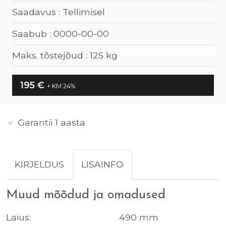
Saadavus :
Tellimisel
Saabub :
0000-00-00
Maks. tõstejõud :
125 kg
195
€
+ KM 24%
Garantii 1 aasta
KIRJELDUS
LISAINFO
Muud mõõdud ja omadused
Laius:
490 mm