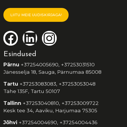
LIITU MEIE UUDISKIRJAGA!
Esindused
Pärnu
+37254005690, +37253031510
Jänesselja 18, Sauga, Pärnumaa 85008
Tartu
+37253083083, +37253053048
Tähe 135F, Tartu 50107
Tallinn
+37253040810, +37253009722
Kesk tee 34, Aaviku, Harjumaa 75305
Jõhvi
+37254004690, +37254004436