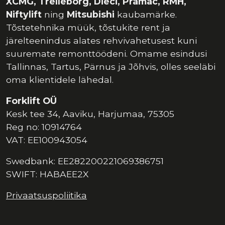
XCMG, Trelleborg, Dieci, Pramac, RMH,
Niftylift
ning
Mitsubishi
kaubamärke.
Tõstetehnika müük, tõstukite rent ja
järelteenindus alates rehvivahetusest kuni
suuremate remonttöödeni. Omame esindusi
Tallinnas, Tartus, Pärnus ja Jõhvis, olles seeläbi
oma klientidele lähedal.
Forklift OÜ
Kesk tee 34, Aaviku, Harjumaa, 75305
Reg no: 10914764
VAT: EE100943054
Swedbank: EE282200221069386751
SWIFT: HABAEE2X
Privaatsuspoliitika