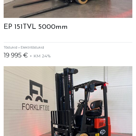
EP 151TVL 5000mm
Tõstukid » Elektritõstukid
19 995 €
+ KM 24%