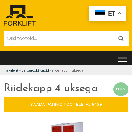
ET
avaleht
»
garderoobi kapid
»
riidekapp 4 uksega
Riidekapp 4 uksega
UUS
SAADA PÄRING TOOTELE: FL16459