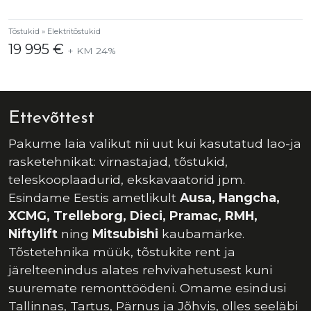
Tõstukid » Elektritõstukid
19 995 €
+ KM 24%
Ettevõttest
Pakume laia valikut nii uut kui kasutatud lao-ja
rasketehnikat: virnastajad, tõstukid,
teleskooplaadurid, ekskavaatorid jpm.
Esindame Eestis ametlikult
Ausa, Hangcha,
XCMG, Trelleborg, Dieci, Pramac, RMH,
Niftylift
ning
Mitsubishi
kaubamärke.
Tõstetehnika müük, tõstukite rent ja
järelteenindus alates rehvivahetusest kuni
suuremate remonttöödeni. Omame esindusi
Tallinnas, Tartus, Pärnus ja Jõhvis, olles seeläbi