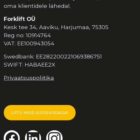
oma klientidele lähedal.
Forklift OÜ
Kesk tee 34, Aaviku, Harjumaa, 75305
Reg no: 10914764
VAT: EE100943054
Swedbank: EE282200221069386751
SWIFT: HABAEE2X
Privaatsuspoliitika
LIITU MEIE UUDISKIRJAGA!