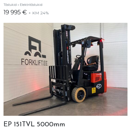
Tõstukid » Elektritõstukid
19 995 €
+ KM 24%
EP 151TVL 5000mm