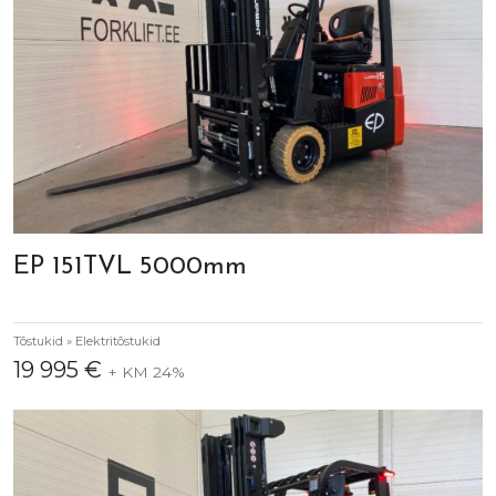
EP 151TVL 5000mm
Tõstukid » Elektritõstukid
19 995 €
+ KM 24%