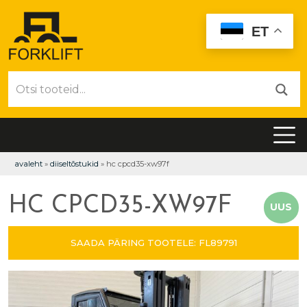
ET
avaleht
»
diiseltõstukid
»
hc cpcd35-xw97f
HC CPCD35-XW97F
UUS
SAADA PÄRING TOOTELE: FL89791