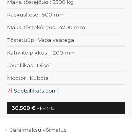
Maks. tõstejõud :
3500 kg
Raskuskese :
500 mm
Maks. tõstekõrgus :
4700 mm
Tõstetüüp :
Vaba vaatega
Kahvlite pikkus :
1200 mm
Jõuallikas :
Diisel
Mootor :
Kubota
Spetsifikatsioon 1
30,500
€
+ KM 24%
Järelmaksu võimalus