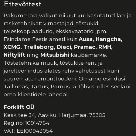
Ettevõttest
Pakume laia valikut nii uut kui kasutatud lao-ja
rasketehnikat: virnastajad, tõstukid,
teleskooplaadurid, ekskavaatorid jpm.
Esindame Eestis ametlikult
Ausa, Hangcha,
XCMG, Trelleborg, Dieci, Pramac, RMH,
Niftylift
ning
Mitsubishi
kaubamärke.
Tõstetehnika müük, tõstukite rent ja
järelteenindus alates rehvivahetusest kuni
suuremate remonttöödeni. Omame esindusi
Tallinnas, Tartus, Pärnus ja Jõhvis, olles seeläbi
oma klientidele lähedal.
Forklift OÜ
Kesk tee 34, Aaviku, Harjumaa, 75305
Reg no: 10914764
VAT: EE100943054