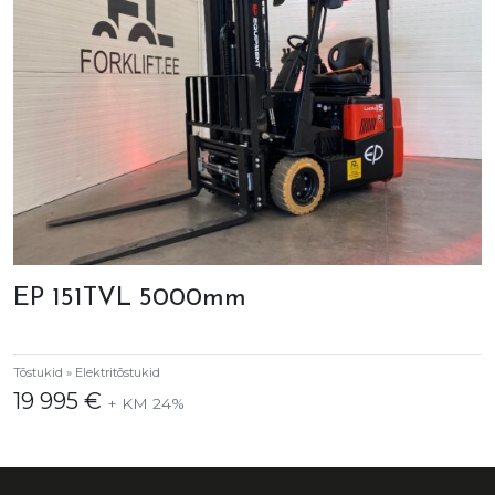
EP 151TVL 5000mm
Tõstukid » Elektritõstukid
19 995 €
+ KM 24%