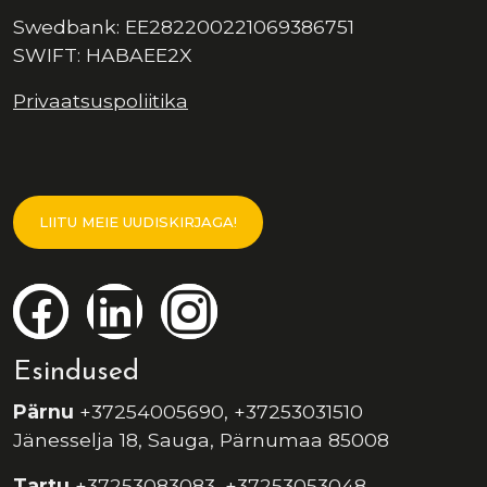
Swedbank: EE282200221069386751
SWIFT: HABAEE2X
Privaatsuspoliitika
LIITU MEIE UUDISKIRJAGA!
Esindused
Pärnu
+37254005690, +37253031510
Jänesselja 18, Sauga, Pärnumaa 85008
Tartu
+37253083083, +37253053048