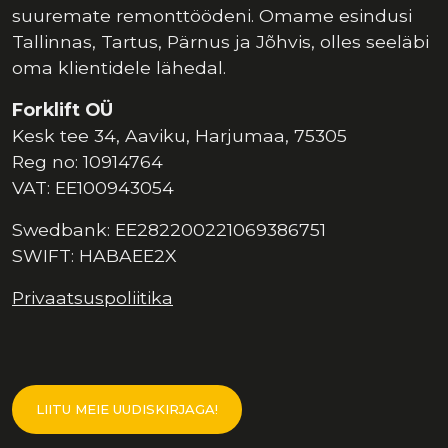
suuremate remonttöödeni. Omame esindusi
Tallinnas, Tartus, Pärnus ja Jõhvis, olles seeläbi
oma klientidele lähedal.
Forklift OÜ
Kesk tee 34, Aaviku, Harjumaa, 75305
Reg no: 10914764
VAT: EE100943054
Swedbank: EE282200221069386751
SWIFT: HABAEE2X
Privaatsuspoliitika
LIITU MEIE UUDISKIRJAGA!