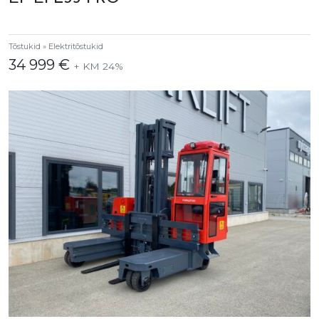
Tõstukid » Elektritõstukid
34 999 €
+ KM 24%