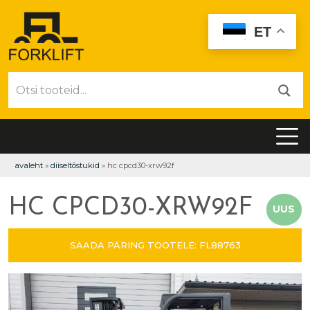
ET
avaleht
»
diiseltõstukid
»
hc cpcd30-xrw92f
HC CPCD30-XRW92F
UUS
SAADA PÄRING TOOTELE: FL88763