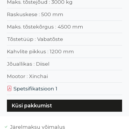
Maks. tõstejõud :
3000 kg
Raskuskese :
500 mm
Maks. tõstekõrgus :
4500 mm
Tõstetüüp :
Vabatõste
Kahvlite pikkus :
1200 mm
Jõuallikas :
Diisel
Mootor :
Xinchai
Spetsifikatsioon 1
Küsi pakkumist
Järelmaksu võimalus