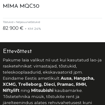
MIMA MQC50
Tõstukid » Neljasuunatõstukid
82 900 €
+ KM 24%
Ettevõttest
Pakume laia valikut nii uut kui kasutatud lao-ja
rasketehnikat: virnastajad, tõstukid,
teleskooplaadurid, ekskavaatorid jpm.
Esindame Eestis ametlikult
Ausa, Hangcha,
XCMG, Trelleborg, Dieci, Pramac, RMH,
Niftylift
ning
Mitsubishi
kaubamärke.
Tõstetehnika müük, tõstukite rent ja
järelteenindus alates rehvivahetusest kuni