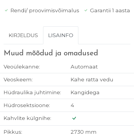
Rendi/ proovimisvõimalus
Garantii 1 aasta
KIRJELDUS
LISAINFO
Muud mõõdud ja omadused
Veoülekanne:
Automaat
Veoskeem:
Kahe ratta vedu
Hüdraulika juhtimine:
Kangidega
Hüdrosektsioone:
4
Kahvlite külgnihe:
Pikkus:
2730 mm